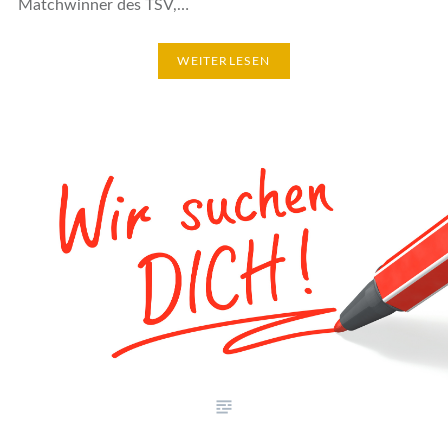
Matchwinner des TSV,…
WEITERLESEN