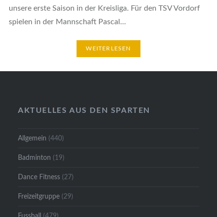
unsere erste Saison in der Kreisliga. Für den TSV Vordorf
spielen in der Mannschaft Pascal…
WEITERLESEN
AKTUELLES AUS DEN SPARTEN
Allgemein
(440)
Badminton
(19)
Dance Fitness
(27)
Freizeitgruppe
(29)
Fussball
(479)