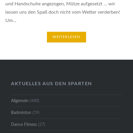
und Handschuhe angezogen, Mütze aufgesetzt … wir
lassen uns den Spaß doch nicht vom Wetter verderben!
Um…
WEITERLESEN
AKTUELLES AUS DEN SPARTEN
Allgemein
(440)
Badminton
(19)
Dance Fitness
(27)