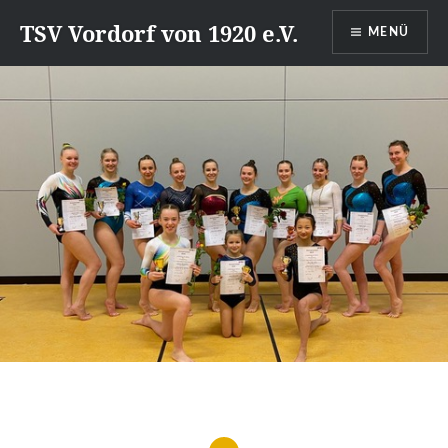
Direkt
TSV Vordorf von 1920 e.V.
MENÜ
zum
Inhalt