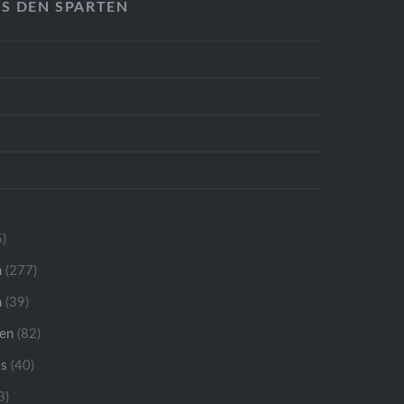
US DEN SPARTEN
)
n
(277)
n
(39)
ren
(82)
is
(40)
3)