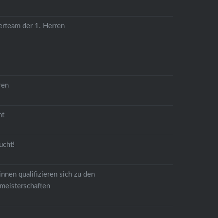
erteam der 1. Herren
ren
ht
ucht!
nnen qualifizieren sich zu den
meisterschaften