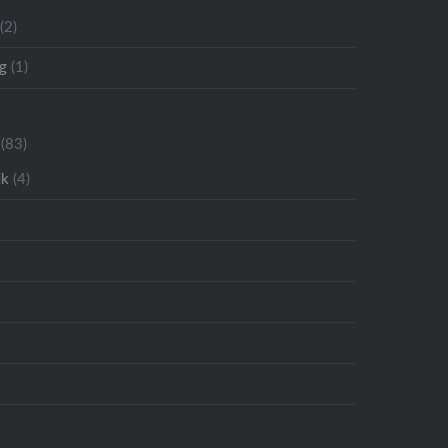
(2)
g
(1)
(83)
ik
(4)