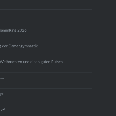
6
rsammlung 2026
g der Damengymnastik
Weihnachten und einen guten Rutsch
……
ger
TSV