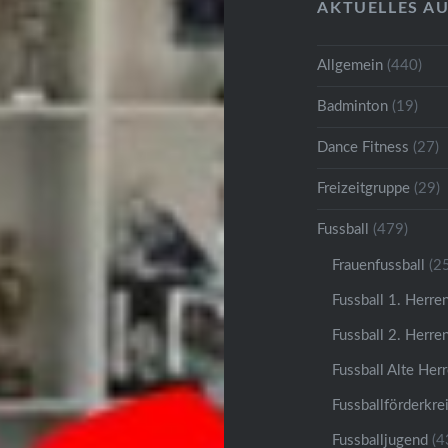
AKTUELLES A
Allgemein
(440)
Badminton
(19)
Dance Fitness
(27)
Freizeitgruppe
(29)
Fussball
(479)
Frauenfussball
(25
Fussball 1. Herre
Fussball 2. Herre
Fussball Alte Her
Fussballförderkre
Fussballjugend
(4