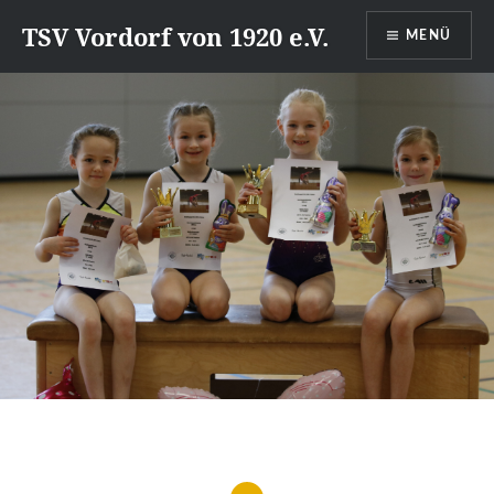
Direkt
TSV Vordorf von 1920 e.V.
MENÜ
zum
Inhalt