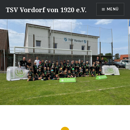
Direkt
TSV Vordorf von 1920 e.V.
MENÜ
zum
Inhalt