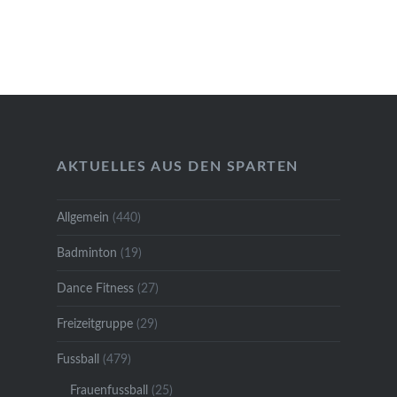
AKTUELLES AUS DEN SPARTEN
Allgemein
(440)
Badminton
(19)
Dance Fitness
(27)
Freizeitgruppe
(29)
Fussball
(479)
Frauenfussball
(25)