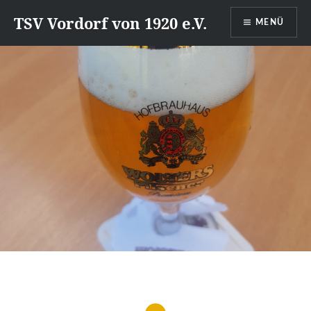
Direkt
TSV Vordorf von 1920 e.V.
MENÜ
zum
Inhalt