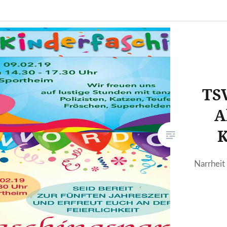
TSV
A
K
Narrheit 