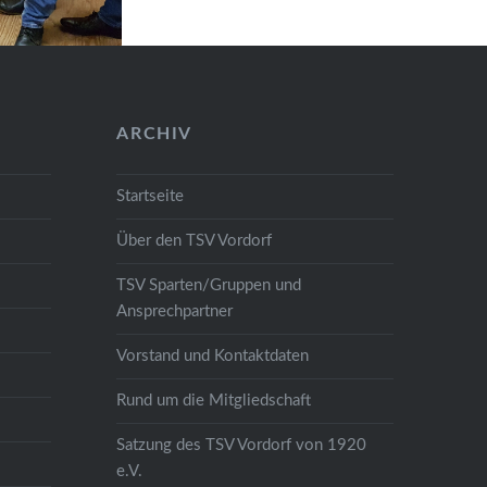
gestern vor 16 Jahren als Du,
Ingo, am 25.01.2003 das Amt
des ersten Vorsitzenden…
ARCHIV
Startseite
Über den TSV Vordorf
TSV Sparten/Gruppen und
Ansprechpartner
Vorstand und Kontaktdaten
Rund um die Mitgliedschaft
Satzung des TSV Vordorf von 1920
e.V.