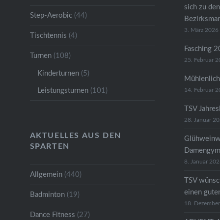
sich zu den
Step-Aerobic
(44)
Bezirksman
3. März 2026
Tischtennis
(4)
Fasching 
Turnen
(108)
25. Februar 
Kinderturnen
(5)
Mühlenlich
Leistungsturnen
(101)
14. Februar 
TSV Jahre
28. Januar 2
AKTUELLES AUS DEN
Glühweinw
SPARTEN
Damengymn
8. Januar 20
Allgemein
(440)
TSV wünsc
einen gute
Badminton
(19)
18. Dezembe
Dance Fitness
(27)