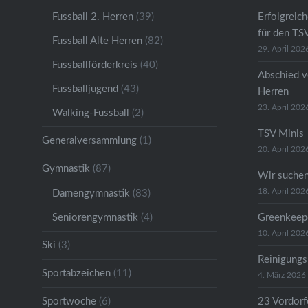
Fussball 2. Herren
(39)
Erfolgreic
für den TS
Fussball Alte Herren
(82)
29. April 202
Fussballförderkreis
(40)
Abschied v
Fussballjugend
(43)
Herren
23. April 202
Walking-Fussball
(2)
TSV Minis
Generalversammlung
(1)
20. April 202
Gymnastik
(87)
Wir suche
18. April 202
Damengymnastik
(83)
Seniorengymnastik
(4)
Greenkeep
10. April 202
Ski
(3)
Reinigungs
Sportabzeichen
(11)
4. März 2026
Sportwoche
(6)
23 Vordorfe