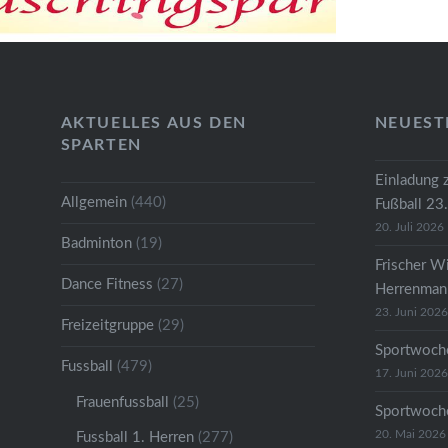
AKTUELLES AUS DEN
NEUEST
SPARTEN
Einladung 
Allgemein
(440)
Fußball 23
20. Juli 2026
Badminton
(19)
Frischer W
Dance Fitness
(27)
Herrenmann
23. Juni 2026
Freizeitgruppe
(29)
Sportwoche
Fussball
(479)
17. Juni 2026
Frauenfussball
(25)
Sportwoche
20. Mai 2026
Fussball 1. Herren
(277)