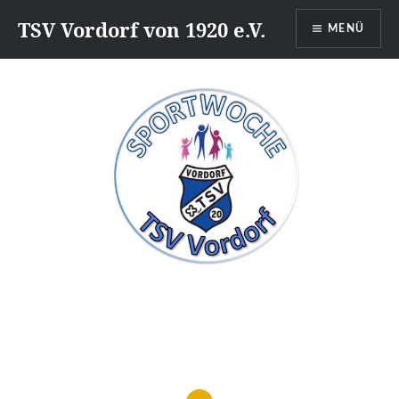
Direkt
TSV Vordorf von 1920 e.V.
MENÜ
zum
Inhalt