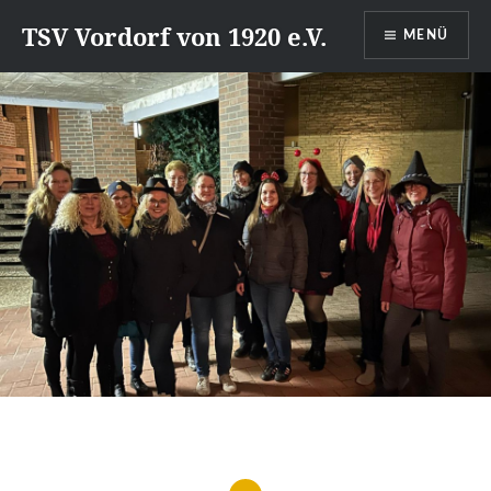
Direkt
TSV Vordorf von 1920 e.V.
MENÜ
zum
Inhalt