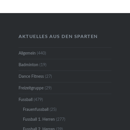
AKTUELLES AUS DEN SPARTEN
Allgemein
(440)
Badminton
(19)
Dance Fitness
(27)
Freizeitgruppe
(29)
Fussball
(479)
Frauenfussball
(25)
Fussball 1. Herren
(277)
Fussball 2. Herren
(39)