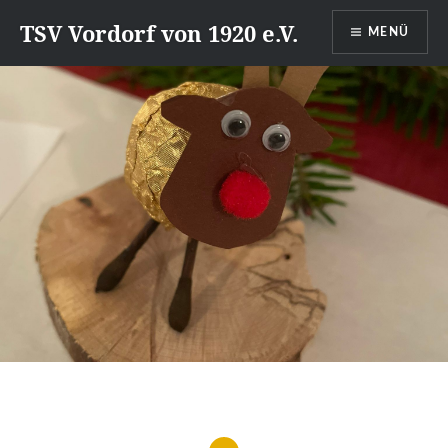
Direkt
TSV Vordorf von 1920 e.V.
MENÜ
zum
Inhalt