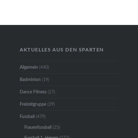
AKTUELLES AUS DEN SPARTEN
Allgemein
(440)
Badminton
(19)
Dance Fitness
(27)
Freizeitgruppe
(29)
Fussball
(479)
Frauenfussball
(25)
Fussball 1. Herren
(277)