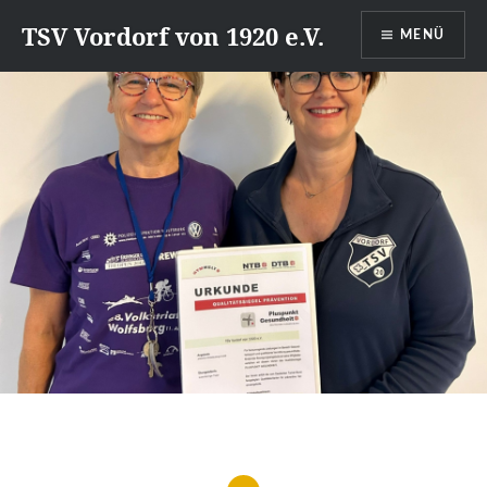
Direkt
TSV Vordorf von 1920 e.V.
MENÜ
zum
Inhalt