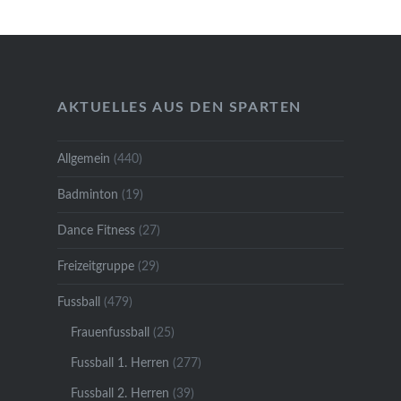
AKTUELLES AUS DEN SPARTEN
Allgemein
(440)
Badminton
(19)
Dance Fitness
(27)
Freizeitgruppe
(29)
Fussball
(479)
Frauenfussball
(25)
Fussball 1. Herren
(277)
Fussball 2. Herren
(39)