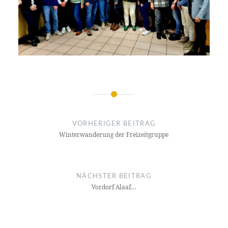
Beitragsnavigation
VORHERIGER BEITRAG
Winterwanderung der Freizeitgruppe
NÄCHSTER BEITRAG
Vordorf Alaaf…