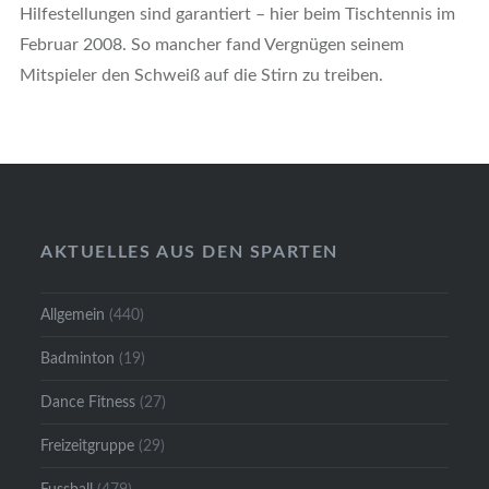
Hilfestellungen sind garantiert – hier beim Tischtennis im
Februar 2008. So mancher fand Vergnügen seinem
Mitspieler den Schweiß auf die Stirn zu treiben.
AKTUELLES AUS DEN SPARTEN
Allgemein
(440)
Badminton
(19)
Dance Fitness
(27)
Freizeitgruppe
(29)