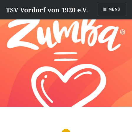
Direkt
TSV Vordorf von 1920 e.V.
MENÜ
zum
Inhalt