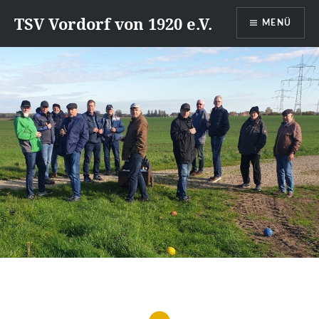
Direkt
TSV Vordorf von 1920 e.V.
MENÜ
zum
Inhalt