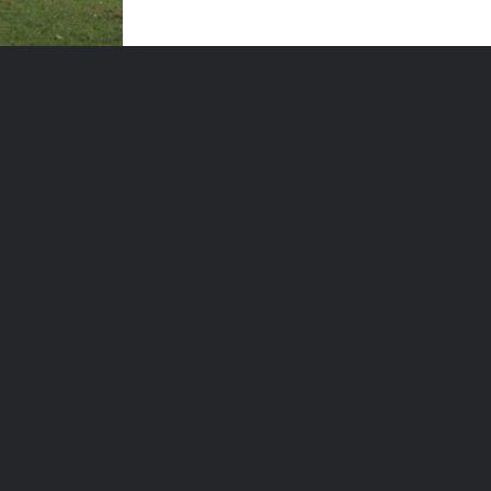
Verletzten davon. Ein enges
Spiel lieferten sich der
Landesligist aus Vorsfelde und
der Bezirksligist. SSV-Coach
Willi Feer wunderte sich nicht:
„Bei uns hat man gemerkt, dass
die Beine schwer…