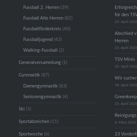
Fussball 2. Herren
(39)
Erfolgreic
für den TS
Fussball Alte Herren
(82)
29. April 202
Fussballförderkreis
(40)
Abschied v
Fussballjugend
(43)
Herren
23. April 202
Walking-Fussball
(2)
TSV Minis
Generalversammlung
(1)
20. April 202
Gymnastik
(87)
Wir suche
18. April 202
Damengymnastik
(83)
Seniorengymnastik
(4)
Greenkeep
10. April 202
Ski
(3)
Reinigungs
Sportabzeichen
(11)
4. März 2026
Sportwoche
(6)
23 Vordorfe