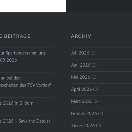
lt, begannen wir den Tag
r Domführung. Wir
Frau Stieler an den
die uns die Geschichte
E BEITRÄGE
ARCHIV
m mit…
zur Spartenversammlung
Juli 2026
(1)
.08.2026
Juni 2026
(2)
Mai 2026
(1)
ind bei den
schaften des TSV Vordorf
April 2026
(5)
März 2026
(2)
 2026 in Bildern
Februar 2026
(2)
 2026 – Save the Date(s)
Januar 2026
(2)