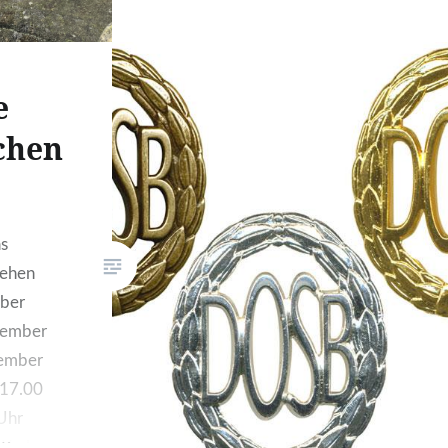
31.08.2015 Trotz der
Punktspielpause wurde es in der
1. Herren nicht langweilig.
Scheilo beorderte seine Jungs
e
am 05.08. zur
chen
Saisonvorbereitung auf den
Platz. Während mit Patrick
Moslehner nur ein Spieler die
Mannschaft verließ stießen mit
as
Benedict Möhlmann und
tehen
Dominik Scheil zwei namhafte
mber
Neuzugänge zum Team. Die
tember
Väter Heinz-Günter Scheil und
tember
Benno Möhlmann fungierten
 17.00
seinerzeit hervorragend als…
Uhr
 Karin