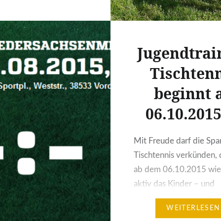
40.html
Jugendtrai
Tischten
beginnt 
06.10.2015 
Mit Freude darf die Spa
Tischtennis verkünden, 
ab dem 06.10.2015 wie
aktiv das Kinder – und
Jugendtraining anbiete
WEITERLESEN
der Leitung von Tim H