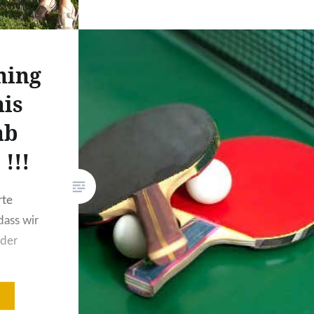
und Wetter das Sportabzeichen
abgenommen. Sei es am
Sportplatz, im Wald, auf der
ning
Laufstrecke oder auch im
nis
Schwimmbad,…
ab
!!!
rte
dass wir
der
n. Unter
einemann