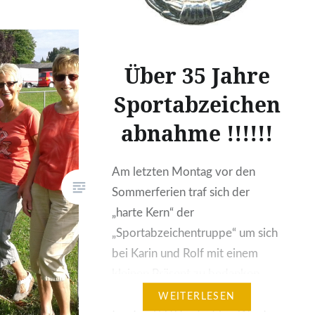
Über 35 Jahre
Sportabzeichen
abnahme !!!!!!
Am letzten Montag vor den
Sommerferien traf sich der
„harte Kern“ der
„Sportabzeichentruppe“ um sich
bei Karin und Rolf mit einem
kleinen Präsent zu bedanken.
Über 35 Jahre haben die beiden
WEITERLESEN
für den TSV Vordorf bei Wind