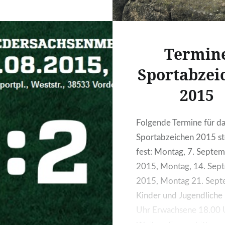
auf beiden Seiten
 Scheil-Elf die
eren Aktionen auf
eite hatte. Trotzdem
Termin
die Gäste, die in der
Sportabzei
te mit einem Schuß aus
2015
n durch Justin Schrader
ung erzielten. Nun ging
 durch unser…
Folgende Termine für d
Sportabzeichen 2015 s
fest: Montag, 7. Septe
2015, Montag, 14. Sep
2015, Montag 21. Sep
Kinder und Jugendliche
Uhr Erwachsene 18.00 
Weitere Fragen bitte an