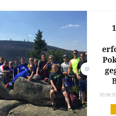
1
erf
Pok
ge
30.08.20
entwickel
engagier