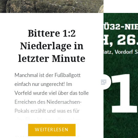
Chancen 
wobei die
zwingend
seiner S
Bittere 1:2
waren es 
Niederlage in
16. Minu
letzter Minute
20 Meter
die Führ
ein Ruck
Manchmal ist der Fußballgott
einfach nur ungerecht! Im
Vorfeld wurde viel über das tolle
Erreichen des Niedersachsen-
Pokals erzählt und was es für
eine Ehre ist, zum aller ersten
Mal in der Vereinsgeschichte des
WEITERLESEN
TSV dabei zu sein. Leider hatte