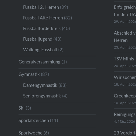
Fussball 2. Herren
(39)
Erfolgreic
für den TS
Fussball Alte Herren
(82)
29. April 202
Fussballförderkreis
(40)
Abschied v
Fussballjugend
(43)
Herren
23. April 202
Walking-Fussball
(2)
TSV Minis
Generalversammlung
(1)
20. April 202
Gymnastik
(87)
Wir suche
18. April 202
Damengymnastik
(83)
Seniorengymnastik
(4)
Greenkeep
10. April 202
Ski
(3)
Reinigungs
Sportabzeichen
(11)
4. März 2026
Sportwoche
(6)
23 Vordorfe