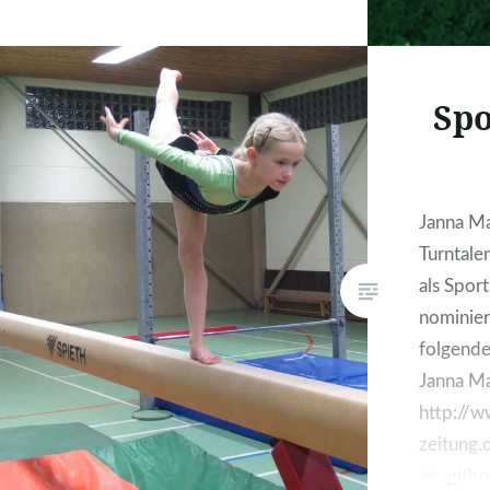
die späte Ferienzeit unsere
Vorbereitung sehr gestört und in
vielen Aktionen war die
Spo
fehlende Spielpraxis deutlich…
Janna Ma
Turntale
als Sport
nominier
folgende
Janna Ma
http://
zeitung.
sie-gifho