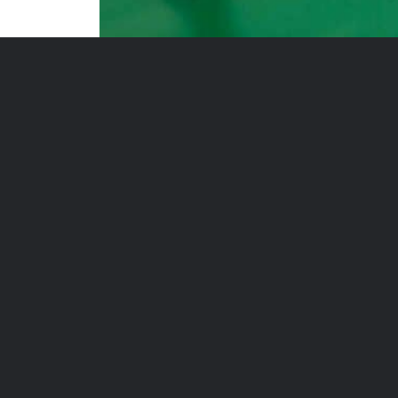
en
ienstag
rainiert.
er Spaß
is im
s