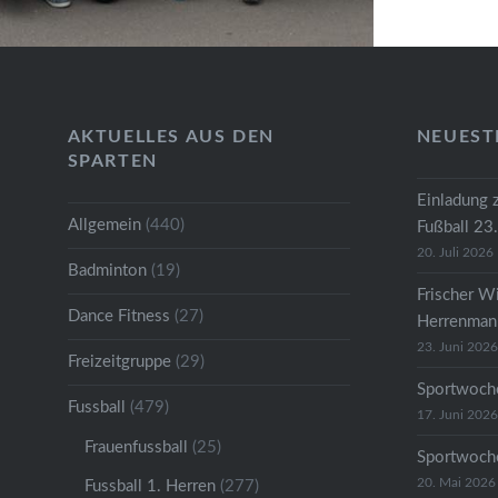
abgestel
mit eine
klebten 
Lippen, 
AKTUELLES AUS DEN
NEUEST
vom Do
SPARTEN
Einladung 
Allgemein
(440)
Fußball 23
20. Juli 2026
Badminton
(19)
Frischer W
Dance Fitness
(27)
Herrenmann
23. Juni 2026
Freizeitgruppe
(29)
Sportwoche
Fussball
(479)
17. Juni 2026
Frauenfussball
(25)
Sportwoche
20. Mai 2026
Fussball 1. Herren
(277)