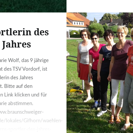
Pause Tel. 05304/1633
rtlerin des
Jahres
rie Wolf, das 9 jährige
nt des TSV Vordorf, ist
lerin des Jahres
t. Bitte auf den
n Link klicken und für
rie abstimmen.
www.braunschweiger-
de/lokales/Gifhorn/waehlen-
rns-sportler-des-jahres-