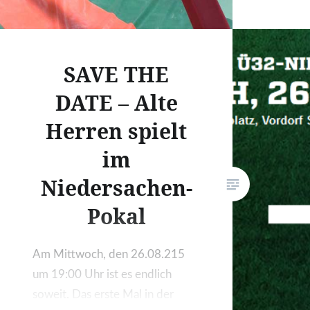
id19878
SAVE THE
DATE – Alte
Herren spielt
im
Niedersachen-
Pokal
Am Mittwoch, den 26.08.215
um 19:00 Uhr ist es endlich
soweit. Das erste Mal in der