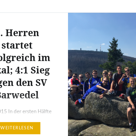
. Herren
startet
olgreich im
al; 4:1 Sieg
gen den SV
Barwedel
15 In der ersten Hälfte
te sich ein sehr
WEITERLESEN
t geführtes Spiel mit