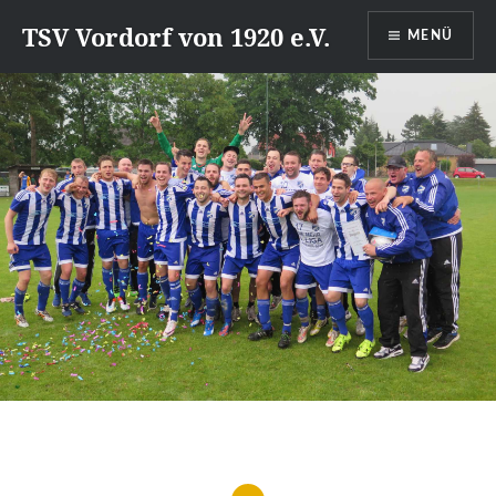
Direkt
TSV Vordorf von 1920 e.V.
MENÜ
zum
Inhalt