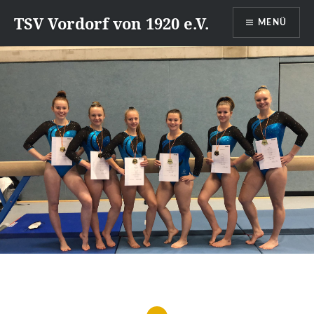
Direkt
TSV Vordorf von 1920 e.V.
MENÜ
zum
Inhalt