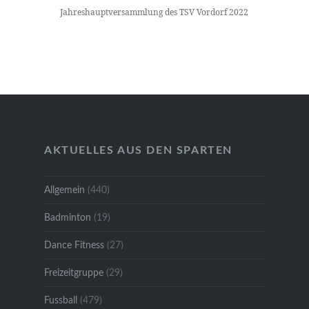
Jahreshauptversammlung des TSV Vordorf 2022
AKTUELLES AUS DEN SPARTEN
Allgemein
(440)
Badminton
(19)
Dance Fitness
(27)
Freizeitgruppe
(29)
Fussball
(479)