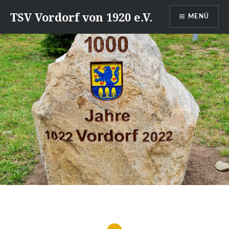
Direkt
TSV Vordorf von 1920 e.V.
MENÜ
zum
Inhalt