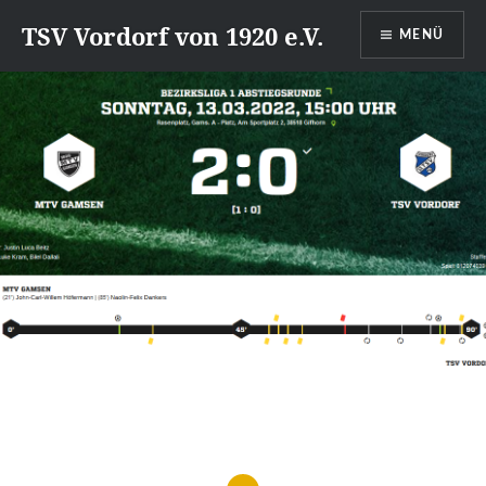
Direkt
TSV Vordorf von 1920 e.V.
MENÜ
zum
Inhalt