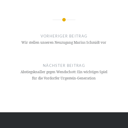
Beitragsnavigation
VORHERIGER BEITRAG
Wir stellen unseren Neuzugang Marius Schmidt vor
NÄCHSTER BEITRAG
Abstiegsknaller gegen Wendschott: Ein wichtiges Spiel
für die Vordorfer Urgestein-Generation