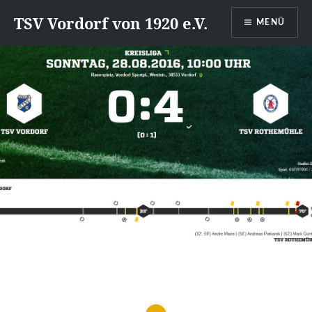
Direkt
TSV Vordorf von 1920 e.V.
MENÜ
zum
Inhalt