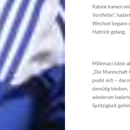
Kabine kamen wir 
Vorsfelde“, hader
Wechsel begann d
Hattrick gelang.
Millemaci lobte a
„Die Mannschaft h
pusht sich – das 
demütig bleiben. 
wiederum haderte
Spritzigkeit gefehl