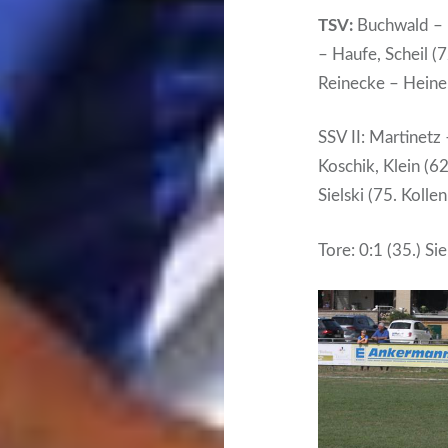
TSV:
Buchwald – K
– Haufe, Scheil (
Reinecke – Heine
SSV II: Martinetz
Koschik, Klein (62
Sielski (75. Kolle
Tore: 0:1 (35.) Siel