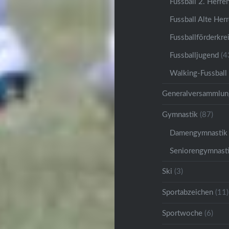
Fussball 2. Herre
Fussball Alte Her
Fussballförderkre
Fussballjugend
(4
Walking-Fussball
Generalversammlun
Gymnastik
(87)
Damengymnastik
Seniorengymnast
Ski
(3)
Sportabzeichen
(11)
Sportwoche
(6)