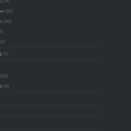
n
(39)
ren
(82)
is
(40)
3)
(2)
g
(1)
(83)
ik
(4)