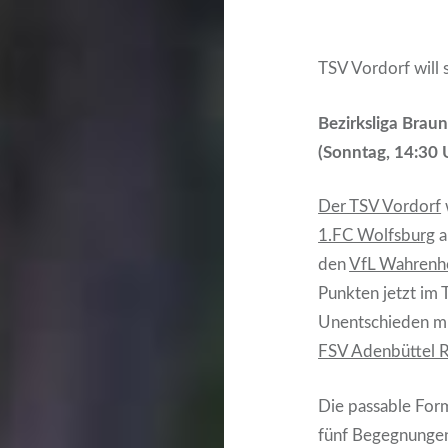
TSV Vordorf will 
Bezirksliga Brau
(Sonntag, 14:30 
Der TSV Vordorf
1.FC Wolfsburg
a
den
VfL Wahrenh
Punkten jetzt im 
Unentschieden mu
FSV Adenbüttel 
Die passable Form
fünf Begegnungen