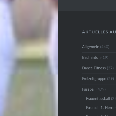
AKTUELLES A
Allgemein
(440)
Badminton
(19)
Dance Fitness
(27)
Freizeitgruppe
(29)
Fussball
(479)
Frauenfussball
(25
Fussball 1. Herre