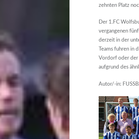
zehnten Platz noc
Der 1.FC Wolfsbur
vergangenen fünf 
derzeit in der un
Teams fuhren in d
Vordorf oder der 
aufgrund des ähn
Autor/-in: FUSS