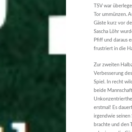
TSV war überlegen
Tor ummünzen. Au
Gäste kurz vor der
Sascha Löhr wurd
Pfiff und daraus 
frustriert in die 
Zur zweiten Halb
Verbesserung des 
Spiel. In recht w
beide Mannschaft
Unkonzentrierthei
erstmal! Es dauer
irgendwie seinen 
brachte und den T