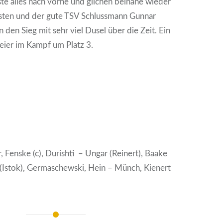
te alles nach vorne und glichen beinahe wieder
osten und der gute TSV Schlussmann Gunnar
 den Sieg mit sehr viel Dusel über die Zeit. Ein
eier im Kampf um Platz 3.
, Fenske (c), Durishti – Ungar (Reinert), Baake
 (Istok), Germaschewski, Hein – Münch, Kienert