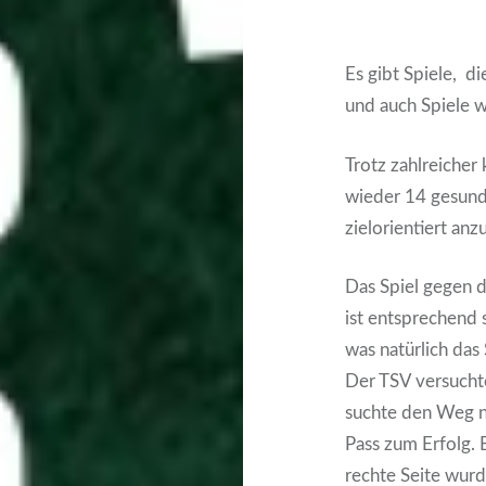
Es gibt Spiele, d
und auch Spiele w
Trotz zahlreicher
wieder 14 gesun
zielorientiert an
Das Spiel gegen d
ist entsprechend 
was natürlich das
Der TSV versucht
suchte den Weg na
Pass zum Erfolg. B
rechte Seite wur