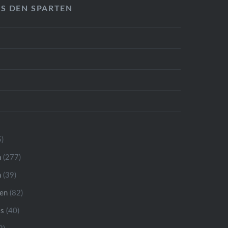
US DEN SPARTEN
)
n
(277)
n
(39)
ren
(82)
is
(40)