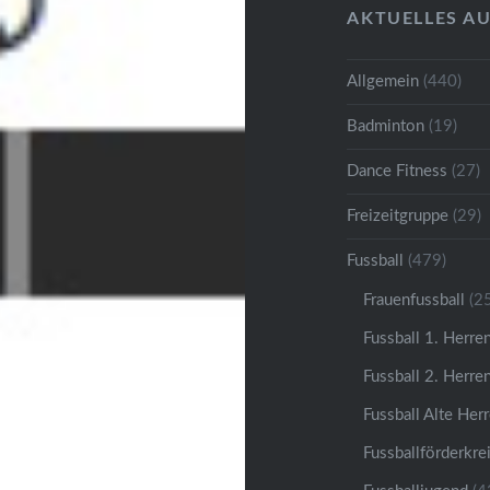
AKTUELLES A
Allgemein
(440)
Badminton
(19)
Dance Fitness
(27)
Freizeitgruppe
(29)
Fussball
(479)
Frauenfussball
(25
Fussball 1. Herre
Fussball 2. Herre
Fussball Alte Her
Fussballförderkre