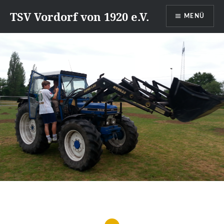
Direkt
TSV Vordorf von 1920 e.V.
MENÜ
zum
Inhalt