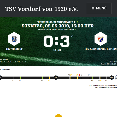
Direkt
TSV Vordorf von 1920 e.V.
MENÜ
zum
Inhalt