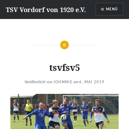
Direkt
TSV Vordorf von 1920 e.V.
MENÜ
zum
Inhalt
tsvfsv5
Veröffentlicht von
JOHNNIE
am
6. MAI 2019