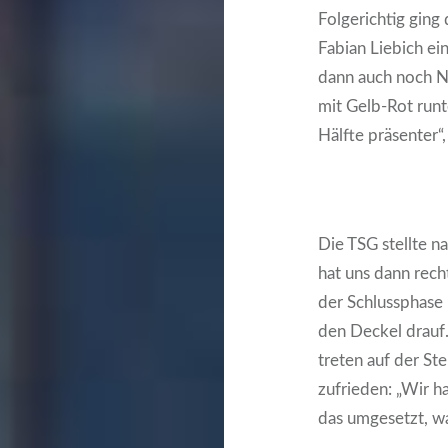
Folgerichtig ging
Fabian Liebich ei
dann auch noch N
mit Gelb-Rot runt
Hälfte präsenter“
Die TSG stellte n
hat uns dann rech
der Schlussphase
den Deckel drauf.
treten auf der Ste
zufrieden: „Wir 
das umgesetzt, w