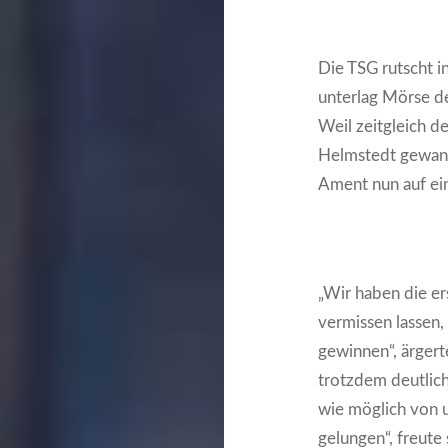
Die TSG rutscht i
unterlag Mörse de
Weil zeitgleich 
Helmstedt gewann
Ament nun auf ei
„Wir haben die er
vermissen lassen,
gewinnen“, ärgert
trotzdem deutlich
wie möglich von u
gelungen“, freute