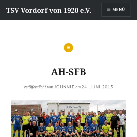
Direkt
TSV Vordorf von 1920 e.V.
MENÜ
zum
Inhalt
AH-SFB
Veröffentlicht von
JOHNNIE
am
24. JUNI 2015