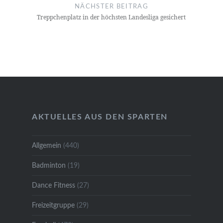
NÄCHSTER BEITRAG
Treppchenplatz in der höchsten Landesliga gesichert
AKTUELLES AUS DEN SPARTEN
Allgemein
(440)
Badminton
(19)
Dance Fitness
(27)
Freizeitgruppe
(29)