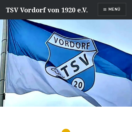
Direkt
TSV Vordorf von 1920 e.V.
MENÜ
zum
Inhalt