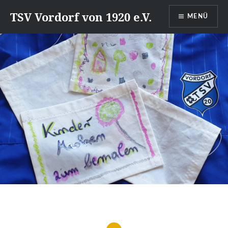
Direkt
TSV Vordorf von 1920 e.V.
MENÜ
zum
Inhalt