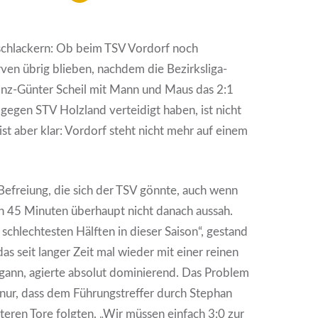
 schlackern: Ob beim TSV Vordorf noch
en übrig blieben, nachdem die Bezirksliga-
inz-Günter Scheil mit Mann und Maus das 2:1
l gegen STV Holzland verteidigt haben, ist nicht
 ist aber klar: Vordorf steht nicht mehr auf einem
Befreiung, die sich der TSV gönnte, auch wenn
n 45 Minuten überhaupt nicht danach aussah.
 schlechtesten Hälften in dieser Saison“, gestand
das seit langer Zeit mal wieder mit einer reinen
egann, agierte absolut dominierend. Das Problem
 nur, dass dem Führungstreffer durch Stephan
teren Tore folgten. „Wir müssen einfach 3:0 zur