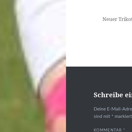
Neuer Triko
Schreibe e
Deine E-Mail-Adres
sind mit
*
markier
KOMMENTAR
*