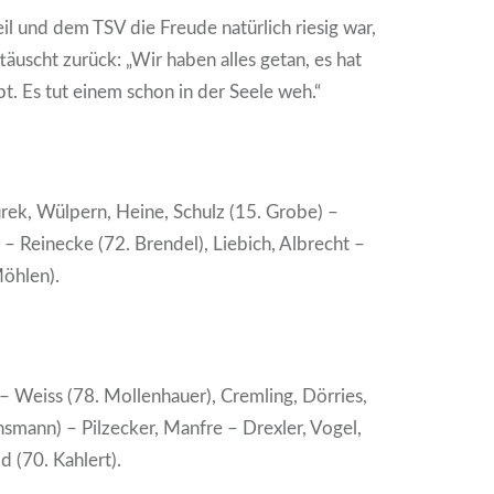
l und dem TSV die Freude natürlich riesig war,
täuscht zurück: „Wir haben alles getan, es hat
pt. Es tut einem schon in der Seele weh.“
rek, Wülpern, Heine, Schulz (15. Grobe) –
– Reinecke (72. Brendel), Liebich, Albrecht –
öhlen).
 Weiss (78. Mollenhauer), Cremling, Dörries,
smann) – Pilzecker, Manfre – Drexler, Vogel,
d (70. Kahlert).