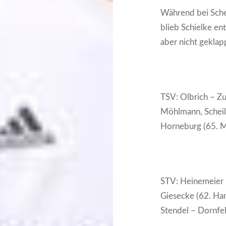
Während bei Schei
blieb Schielke ent
aber nicht geklap
TSV: Olbrich – Zu
Möhlmann, Scheil 
Horneburg (65. M
STV: Heinemeier –
Giesecke (62. Han
Stendel – Dornfel