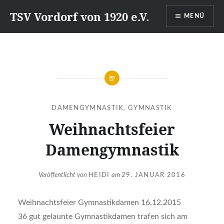
Direkt
TSV Vordorf von 1920 e.V.
MENÜ
zum
Inhalt
DAMENGYMNASTIK
,
GYMNASTIK
Weihnachtsfeier
Damengymnastik
Veröffentlicht von
HEIDI
am
29. JANUAR 2016
Weihnachtsfeier Gymnastikdamen 16.12.2015
36 gut gelaunte Gymnastikdamen trafen sich am