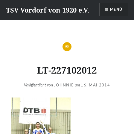
Direkt
TSV Vordorf von 1920 e.V.
MENÜ
zum
Inhalt
LT-227102012
Veröffentlicht von
JOHNNIE
am
16. MAI 2014