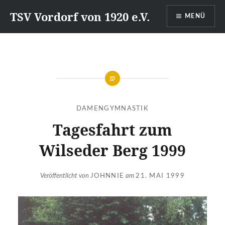
Direkt
TSV Vordorf von 1920 e.V.
MENÜ
zum
Inhalt
DAMENGYMNASTIK
Tagesfahrt zum
Wilseder Berg 1999
Veröffentlicht von
JOHNNIE
am
21. MAI 1999