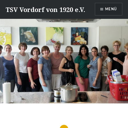
Direkt
TSV Vordorf von 1920 e.V.
MENÜ
zum
Inhalt