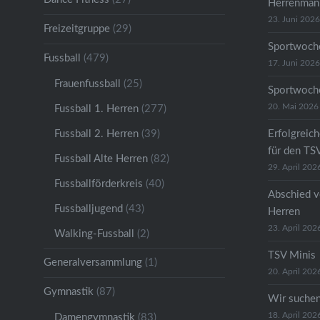
Herrenmann
23. Juni 2026
Freizeitgruppe
(29)
Sportwoche
Fussball
(479)
17. Juni 2026
Frauenfussball
(25)
Sportwoche
20. Mai 2026
Fussball 1. Herren
(277)
Fussball 2. Herren
(39)
Erfolgreic
für den TS
Fussball Alte Herren
(82)
29. April 202
Fussballförderkreis
(40)
Abschied v
Fussballjugend
(43)
Herren
23. April 202
Walking-Fussball
(2)
TSV Minis
Generalversammlung
(1)
20. April 202
Gymnastik
(87)
Wir suche
18. April 202
Damengymnastik
(83)