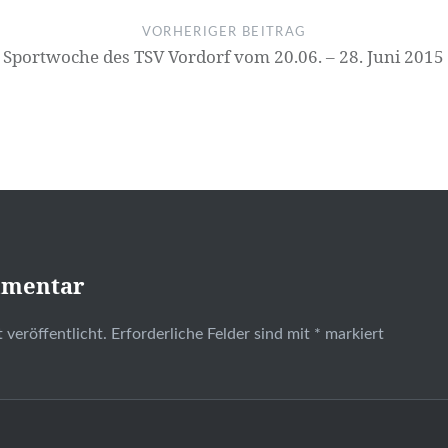
VORHERIGER BEITRAG
Sportwoche des TSV Vordorf vom 20.06. – 28. Juni 2015
mmentar
 veröffentlicht.
Erforderliche Felder sind mit
*
markiert