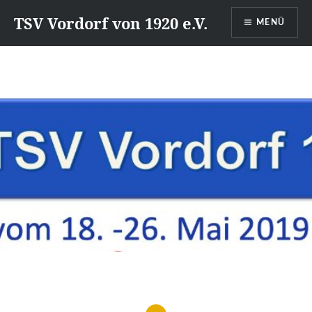
Direkt
TSV Vordorf von 1920 e.V.
MENÜ
zum
Inhalt