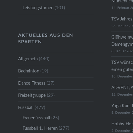
Mühlenlich
Leistungsturnen
(101)
14. Februar 
TSV Jahre
28. Januar 2
AKTUELLES AUS DEN
Glühweinw
SPARTEN
Damengymn
8. Januar 20
Allgemein
(440)
TSV wünsc
einen gute
Badminton
(19)
18. Dezembe
Dance Fitness
(27)
ADVENT, 
12. Dezembe
Freizeitgruppe
(29)
Yoga Kurs 
Fussball
(479)
8. Dezember 
Frauenfussball
(25)
Hobby Hor
Fussball 1. Herren
(277)
5. Dezember 