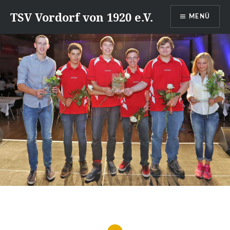
Direkt
TSV Vordorf von 1920 e.V.
MENÜ
zum
Inhalt