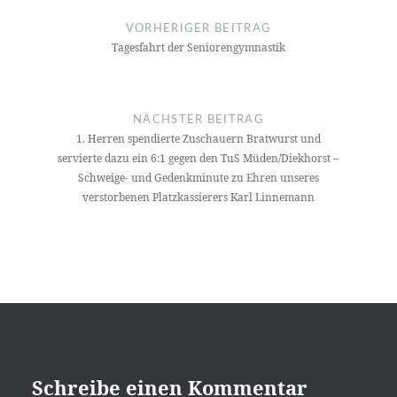
VORHERIGER BEITRAG
Tagesfahrt der Seniorengymnastik
NÄCHSTER BEITRAG
1. Herren spendierte Zuschauern Bratwurst und
servierte dazu ein 6:1 gegen den TuS Müden/Diekhorst –
Schweige- und Gedenkminute zu Ehren unseres
verstorbenen Platzkassierers Karl Linnemann
Schreibe einen Kommentar