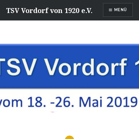
Direkt
TSV Vordorf von 1920 e.V.
MENÜ
zum
Inhalt