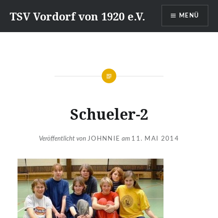
Direkt
TSV Vordorf von 1920 e.V.
MENÜ
zum
Inhalt
Schueler-2
Veröffentlicht von
JOHNNIE
am
11. MAI 2014