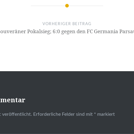
VORHERIGER BEITRAG
Souveräner Pokalsieg; 6:0 gegen den FC Germania Parsa
mmentar
 veröffentlicht.
Erforderliche Felder sind mit
*
markiert