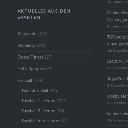
28. Januar 2
AKTUELLES AUS DEN
Glühweinw
SPARTEN
Damengymn
8. Januar 20
Allgemein
(440)
TSV wünsc
einen gute
Badminton
(19)
18. Dezembe
Dance Fitness
(27)
ADVENT, 
12. Dezembe
Freizeitgruppe
(29)
Yoga Kurs 
Fussball
(479)
8. Dezember 
Frauenfussball
(25)
Hobby Hor
Fussball 1. Herren
(277)
5. Dezember 
Fussball 2. Herren
(39)
Neues bei
18. Novembe
Fussball Alte Herren
(82)