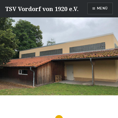
Direkt
TSV Vordorf von 1920 e.V.
MENÜ
zum
Inhalt