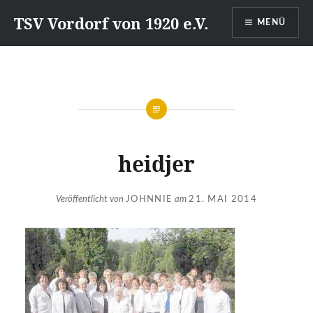
Direkt
TSV Vordorf von 1920 e.V.
MENÜ
zum
Inhalt
heidjer
Veröffentlicht von
JOHNNIE
am
21. MAI 2014