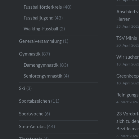
29. April 202
Fussballförderkreis
(40)
Abschied v
Fussballjugend
(43)
Herren
23. April 202
Walking-Fussball
(2)
TSV Minis
Generalversammlung
(1)
20. April 202
Gymnastik
(87)
Wir suche
18. April 202
Damengymnastik
(83)
Seniorengymnastik
(4)
Greenkeep
10. April 202
Ski
(3)
Reinigungs
Sportabzeichen
(11)
4. März 2026
Sportwoche
(6)
23 Vordorfe
sich zu den
Step-Aerobic
(44)
Bezirksman
3. März 2026