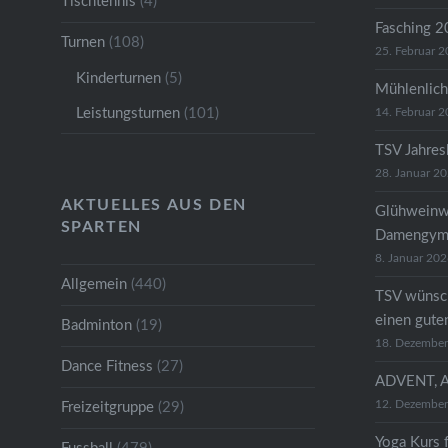
Tischtennis
(4)
Fasching 
Turnen
(108)
25. Februar 
Kinderturnen
(5)
Mühlenlich
Leistungsturnen
(101)
14. Februar 
TSV Jahre
28. Januar 2
AKTUELLES AUS DEN
Glühweinw
SPARTEN
Damengymn
8. Januar 20
Allgemein
(440)
TSV wünsc
einen gute
Badminton
(19)
18. Dezembe
Dance Fitness
(27)
ADVENT, 
12. Dezembe
Freizeitgruppe
(29)
Yoga Kurs 